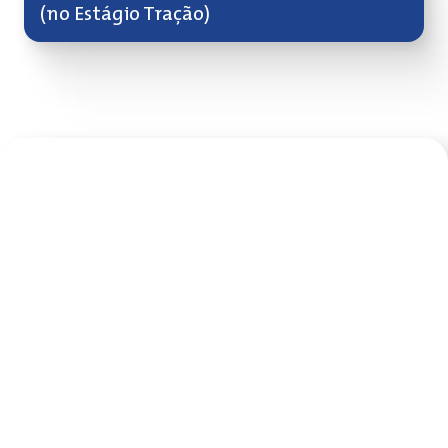
(no Estágio Tração)
Nossa
comunidade
A Comunidade BNDES
Garagem é uma rede
exclusiva para
empreendedores de
negócios de impacto já
acelerados pelo
Programa BNDES
Garagem, criada para