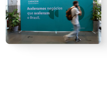
Sobre o BNDES
O Banco Nacional de Desenvolvimento Econômico e
Social (BNDES), fundado em 20 de junho de 1952, é
uma empresa pública federal vinculada ao Ministério
do Desenvolvimento, Indústria, Comércio e Serviços,
sendo o principal instrumento do Governo Federal,
seu único acionista, para financiamento de longo
prazo e investimento nos diversos segmentos da
economia brasileira.
O Sistema BNDES é formado por três empresas: o