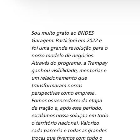
Quem passou por aqui?
Sou muito grato ao BNDES
Foi 
Garagem. Participei em 2022 e
deci
foi uma grande revolução para o
futu
nosso modelo de negócios.
o di
Através do programa, a Trampay
onde
ganhou visibilidade, mentorias e
tamb
um relacionamento que
para
transformaram nossas
part
perspectivas como empresa.
trou
Fomos os vencedores da etapa
prec
de tração e, após esse período,
alca
escalamos nossa solução em todo
o território nacional. Valorizo
cada parceria e todas as grandes
trocas que tivemos com todo o