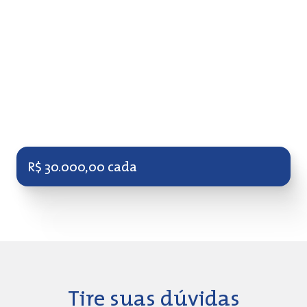
negócios dessas categorias que estiverem mais bem
posicionados no ranking, serão contemplados
conforme seu recorte regional ou temático, não
sendo permitida a acumulação de prêmios por um
mesmo empreendimento.
Nesta categoria, serão premiados até três negócios
em cada módulo e os selecionados do módulo Tração
receberão:
R$ 30.000,00 cada
Tire suas dúvidas