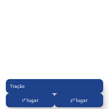
Cinco startups selecionadas para
participar
Premiações
O Programa BNDES Garagem reconhece e premia os
negócios acelerados que se destacam por seu
potencial de escala e impacto positivo e por seu
engajamento durante o Programa.
No total, serão distribuídos R$ 915 mil em prêmios,
contemplando empreendimentos de todas as regiões
do país nas categorias Criação e Tração.
Tração
1º lugar
2º lugar