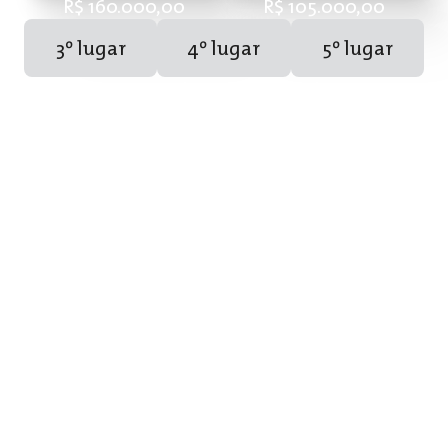
R$ 160.000,00
R$ 105.000,00
3º lugar
4º lugar
5º lugar
R$ 85.000,00
R$ 74.000,00
R$ 64.000,00
Prêmio BNDES Garagem Mais Brasil
Além das premiações gerais, o Programa concede o
Prêmio BNDES Garagem Mais Brasil
, uma categoria
complementar voltada especificamente para
impulsionar iniciativas das regiões
Norte
e
Nordeste
e
apoiar negócios alinhados à temática de
Economia da
Periferia
, fortalecendo o desenvolvimento inclusivo e
sustentável.
Os participantes desses perfis concorrem às
premiações gerais do programa em total igualdade
com as demais iniciativas do país; contudo, caso não
figurem entre os cinco primeiros selecionados de cada
categoria, têm a oportunidade adicional de
reconhecimento através deste prêmio. Assim, os