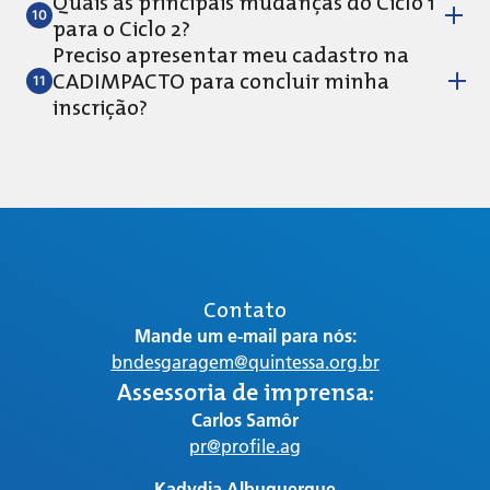
Quais as principais mudanças do Ciclo 1
para o Ciclo 2?
Preciso apresentar meu cadastro na
CADIMPACTO para concluir minha
inscrição?
Contato
Mande um e-mail para nós:
bndesgaragem@quintessa.org.br
Assessoria de imprensa:
Carlos Samôr
pr@profile.ag
Kadydja Albuquerque