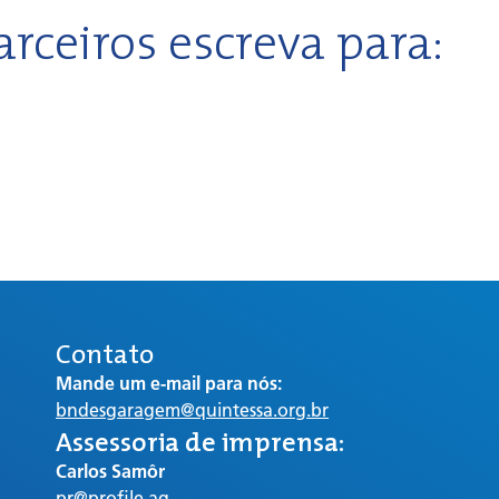
rceiros escreva para:
Contato
Mande um e-mail para nós:
bndesgaragem@quintessa.org.br
Assessoria de imprensa:
Carlos Samôr
pr@profile.ag