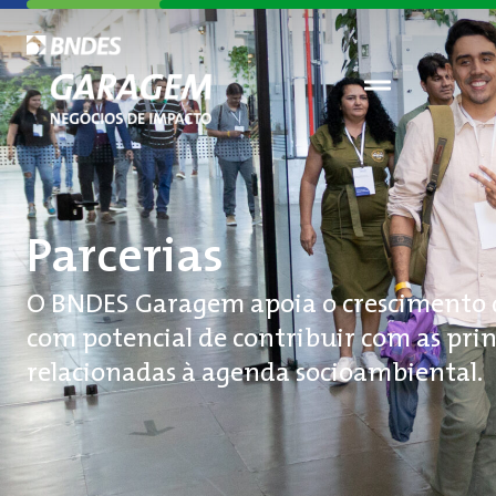
Parcerias
O BNDES Garagem apoia o crescimento d
com potencial de contribuir com as pri
relacionadas à agenda socioambiental.