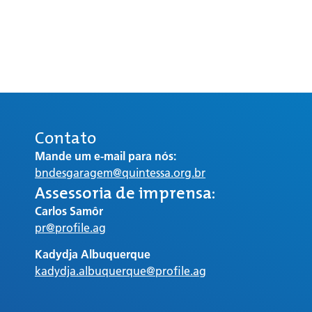
Contato
Mande um e-mail para nós:
bndesgaragem@quintessa.org.br
Assessoria de imprensa:
Carlos Samôr
pr@profile.ag
Kadydja Albuquerque
kadydja.albuquerque@profile.ag