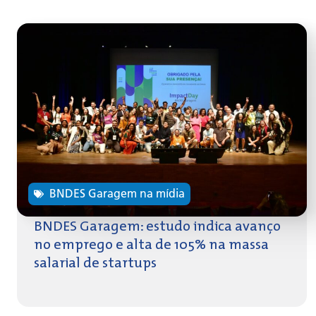
BNDES Garagem na mídia
BNDES Garagem: estudo indica avanço
no emprego e alta de 105% na massa
salarial de startups