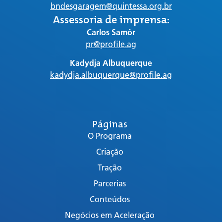
bndesgaragem@quintessa.org.br
Assessoria de imprensa:
Carlos Samôr
pr@profile.ag
Kadydja Albuquerque
kadydja.albuquerque@profile.ag
Páginas
O Programa
Criação
Tração
Parcerias
Conteúdos
Negócios em Aceleração