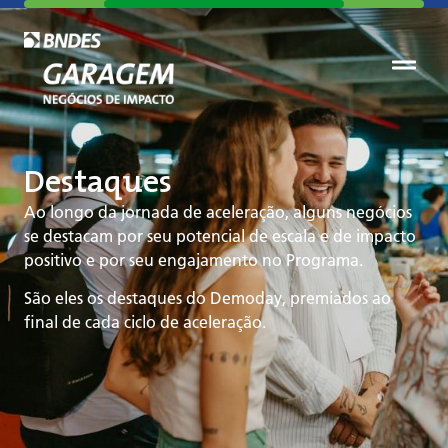
Destaques
Ao longo da jornada de aceleração, alguns negócios
se destacam por seu potencial de escala e de impacto
positivo e por seu engajamento no Programa.
São eles os destaques do Demoday, premiados ao
final de cada ciclo de aceleração.