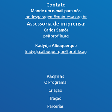
Contato
Mande um e-mail para nós:
bndesgaragem@quintessa.org.br
Assessoria de imprensa:
Carlos Samôr
pr@profile.ag
Kadydja Albuquerque
kadydja.albuquerque@profile.ag
Páginas
O Programa
Criação
Tração
Parcerias