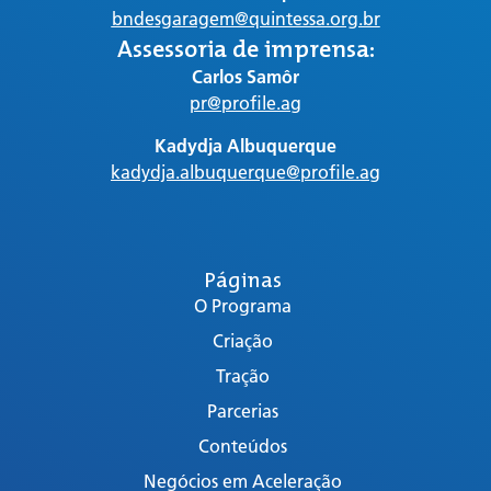
bndesgaragem@quintessa.org.br
Assessoria de imprensa:
Carlos Samôr
pr@profile.ag
Kadydja Albuquerque
kadydja.albuquerque@profile.ag
Páginas
O Programa
Criação
Tração
Parcerias
Conteúdos
Negócios em Aceleração