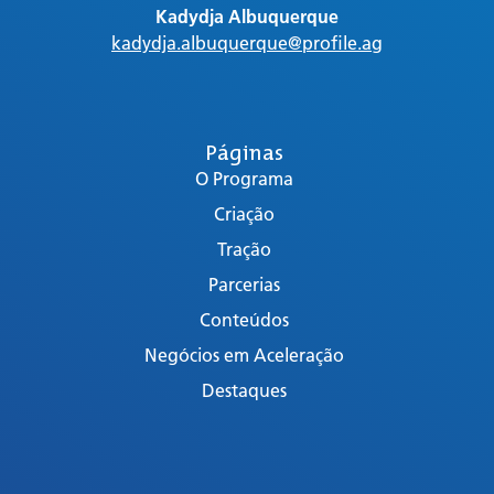
Kadydja Albuquerque
kadydja.albuquerque@profile.ag
Páginas
O Programa
Criação
Tração
Parcerias
Conteúdos
Negócios em Aceleração
Destaques