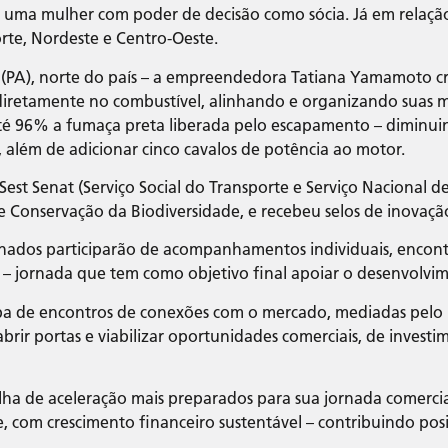
uma mulher com poder de decisão como sócia. Já em relação a
rte, Nordeste e Centro-Oeste.
PA), norte do país – a empreendedora Tatiana Yamamoto cr
e diretamente no combustível, alinhando e organizando suas 
até 96% a fumaça preta liberada pelo escapamento – diminuin
lém de adicionar cinco cavalos de potência ao motor.
 Sest Senat (Serviço Social do Transporte e Serviço Nacional
 Conservação da Biodiversidade, e recebeu selos de inovação
onados participarão de acompanhamentos individuais, encontr
– jornada que tem como objetivo final apoiar o desenvolvi
ipa de encontros de conexões com o mercado, mediadas pelo
brir portas e viabilizar oportunidades comerciais, de investi
lha de aceleração mais preparados para sua jornada comercial
 com crescimento financeiro sustentável – contribuindo pos