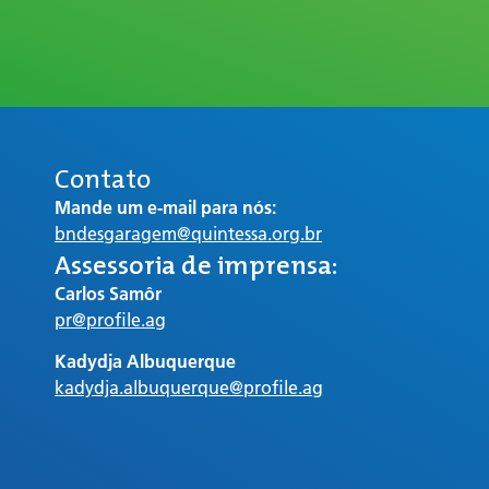
Contato
Mande um e-mail para nós:
bndesgaragem@quintessa.org.br
Assessoria de imprensa:
Carlos Samôr
pr@profile.ag
Kadydja Albuquerque
kadydja.albuquerque@profile.ag