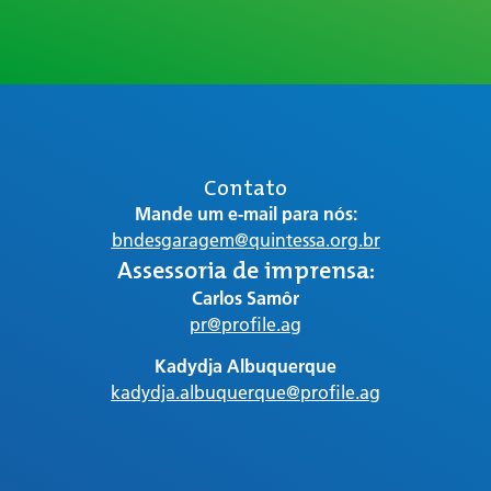
Contato
Mande um e-mail para nós:
bndesgaragem@quintessa.org.br
Assessoria de imprensa:
Carlos Samôr
pr@profile.ag
Kadydja Albuquerque
kadydja.albuquerque@profile.ag