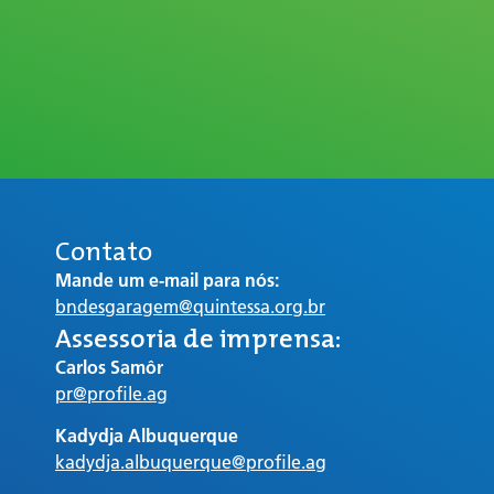
Contato
Mande um e-mail para nós:
bndesgaragem@quintessa.org.br
Assessoria de imprensa:
Carlos Samôr
pr@profile.ag
Kadydja Albuquerque
kadydja.albuquerque@profile.ag