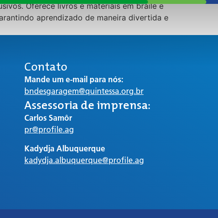
sivos. Oferece livros e materiais em braile e
 garantindo aprendizado de maneira divertida e
Contato
Mande um e-mail para nós:
bndesgaragem@quintessa.org.br
Assessoria de imprensa:
Carlos Samôr
pr@profile.ag
Kadydja Albuquerque
kadydja.albuquerque@profile.ag