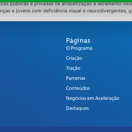
olas públicas e privadas na alfabetização e letramento inclu
ianças e jovens com deficiência visual e neurodivergentes,
Páginas
O Programa
Criação
Tração
Parcerias
Conteúdos
Negócios em Aceleração
Destaques