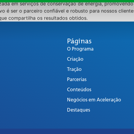
ada em serviços de conservação de energia, promovendo a
ivo é ser o parceiro confiável e robusto para nossos clie
que compartilha os resultados obtidos.
Páginas
O Programa
Criação
Tração
Parcerias
Conteúdos
Negócios em Aceleração
Destaques