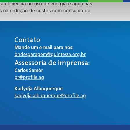
 eficiência no uso de energia e água nas
ntes na redução de custos com consumo de
Contato
Mande um e-mail para nós:
bndesgaragem@quintessa.org.br
Assessoria de imprensa:
Carlos Samôr
pr@profile.ag
Kadydja Albuquerque
kadydja.albuquerque@profile.ag