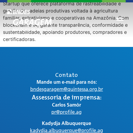
Startup que oferece plataforma de rastreabilidade e
gestão de cadeias produtivas voltada à agricultura
familiar, extrativismo e cooperativas na Amazônia. Com
blockchain e IA, garante transparência, conformidade e
sustentabilidade, apoiando produtores, compradores e
certificadoras.
Contato
Mande um e-mail para nós:
bndesgaragem@quintessa.org.br
Assessoria de imprensa:
Carlos Samôr
pr@profile.ag
Kadydja Albuquerque
kadydja.albuquerque@profile.ag