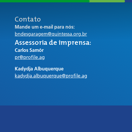
Contato
Mande um e-mail para nós:
bndesgaragem@quintessa.org.br
Assessoria de imprensa:
Carlos Samôr
pr@profile.ag
Kadydja Albuquerque
kadydja.albuquerque@profile.ag