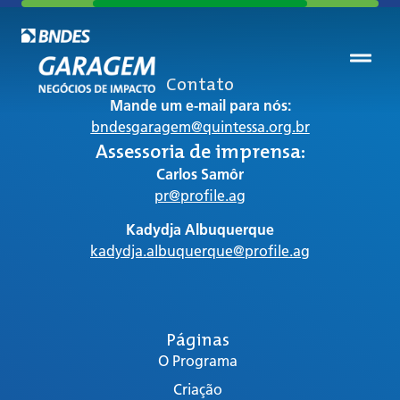
Contato
Mande um e-mail para nós:
bndesgaragem@quintessa.org.br
Assessoria de imprensa:
Carlos Samôr
pr@profile.ag
Kadydja Albuquerque
kadydja.albuquerque@profile.ag
Páginas
O Programa
Criação