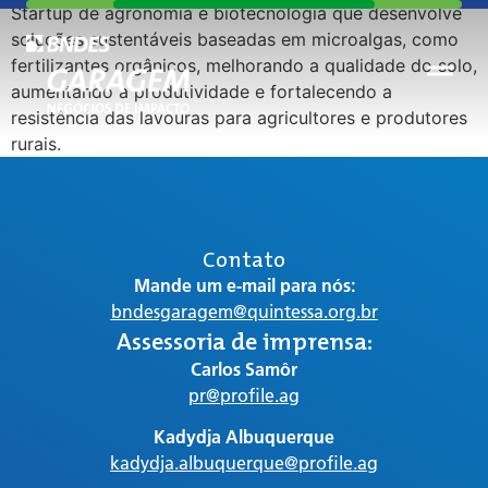
Startup de agronomia e biotecnologia que desenvolve
soluções sustentáveis baseadas em microalgas, como
fertilizantes orgânicos, melhorando a qualidade do solo,
aumentando a produtividade e fortalecendo a
resistência das lavouras para agricultores e produtores
rurais.
Contato
Mande um e-mail para nós:
bndesgaragem@quintessa.org.br
Assessoria de imprensa:
Carlos Samôr
pr@profile.ag
Kadydja Albuquerque
kadydja.albuquerque@profile.ag