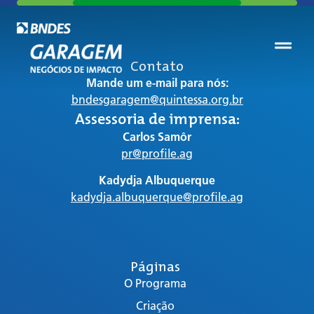
Contato
Mande um e-mail para nós:
bndesgaragem@quintessa.org.br
Assessoria de imprensa:
Carlos Samôr
pr@profile.ag
Kadydja Albuquerque
kadydja.albuquerque@profile.ag
Páginas
O Programa
Criação