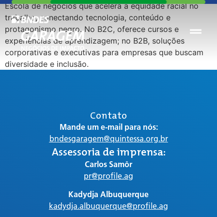
Escola de negócios que acelera a equidade racial no
trabalho, conectando tecnologia, conteúdo e
protagonismo negro. No B2C, oferece cursos e
experiências de aprendizagem; no B2B, soluções
corporativas e executivas para empresas que buscam
diversidade e inclusão.
Contato
Mande um e-mail para nós:
bndesgaragem@quintessa.org.br
Assessoria de imprensa:
Carlos Samôr
pr@profile.ag
Kadydja Albuquerque
kadydja.albuquerque@profile.ag