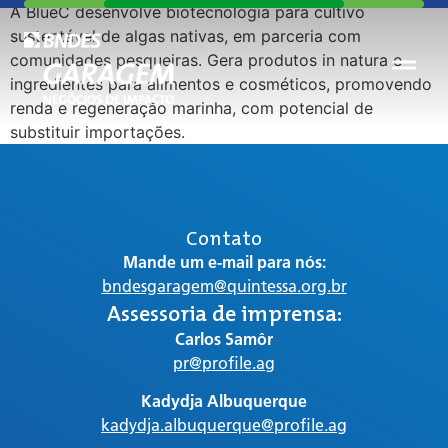
A BlueC desenvolve biotecnologia para cultivo
sustentável de algas nativas, em parceria com
comunidades pesqueiras. Gera produtos in natura e
ingredientes para alimentos e cosméticos, promovendo
renda e regeneração marinha, com potencial de
substituir importações.
Contato
Mande um e-mail para nós:
bndesgaragem@quintessa.org.br
Assessoria de imprensa:
Carlos Samôr
pr@profile.ag
Kadydja Albuquerque
kadydja.albuquerque@profile.ag