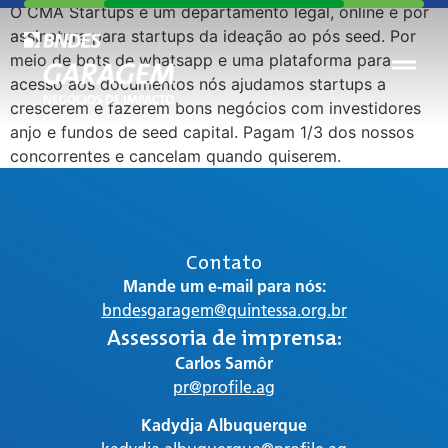
O CMA Startups é um departamento legal, online e por
assinatura para startups da ideação ao pós seed. Por
meio de bots de whatsapp e uma plataforma para
acesso aos documentos nós ajudamos startups a
crescerem e fazerem bons negócios com investidores
anjo e fundos de seed capital. Pagam 1/3 dos nossos
concorrentes e cancelam quando quiserem.
Contato
Mande um e-mail para nós:
bndesgaragem@quintessa.org.br
Assessoria de imprensa:
Carlos Samôr
pr@profile.ag
Kadydja Albuquerque