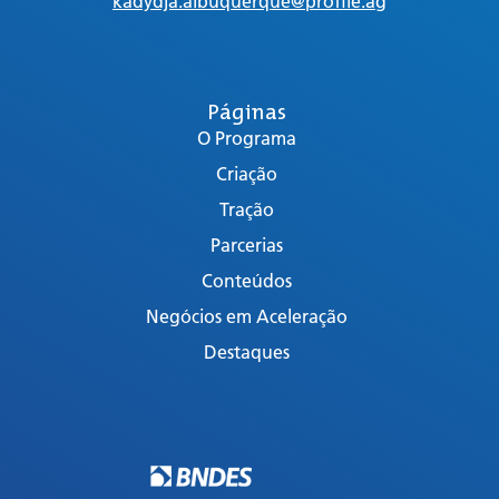
kadydja.albuquerque@profile.ag
Páginas
O Programa
Criação
Tração
Parcerias
Conteúdos
Negócios em Aceleração
Destaques