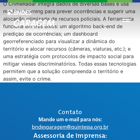
O CrimeRadar integra dados de diversas bases e usa
machine learning para prever ocorrências e sugerir uma
alocação otimizada de recursos policiais. A ferramenta
funciona em três eixos: um algoritmo back-end de
predição de ocorrências; um dashboard
georreferenciado para visualizar a dinâmica do
território e alocar recursos (câmeras, viaturas, etc.); e
uma estratégia com protocolos de impacto social para
mitigar vieses discriminatórios. Todas essas tecnologias
permitem que a solução compreenda o território e
assim, evite o crime.
Contato
Mande um e-mail para nós:
bndesgaragem@quintessa.org.br
Assessoria de imprensa: