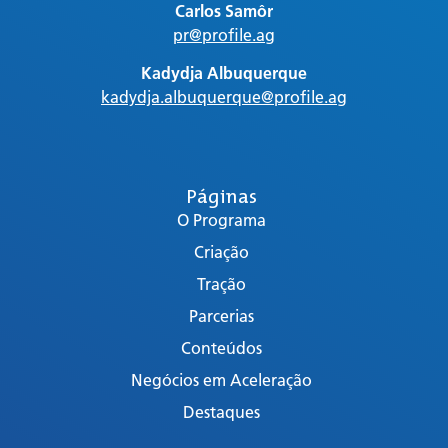
Carlos Samôr
pr@profile.ag
Kadydja Albuquerque
kadydja.albuquerque@profile.ag
Páginas
O Programa
Criação
Tração
Parcerias
Conteúdos
Negócios em Aceleração
Destaques