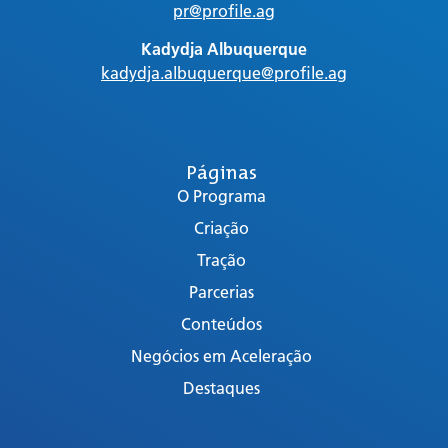
pr@profile.ag
Kadydja Albuquerque
kadydja.albuquerque@profile.ag
Páginas
O Programa
Criação
Tração
Parcerias
Conteúdos
Negócios em Aceleração
Destaques