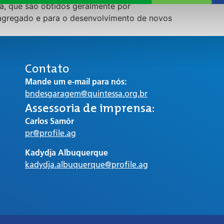
ca, que são obtidos geralmente por
r agregado e para o desenvolvimento de novos
Contato
Mande um e-mail para nós:
bndesgaragem@quintessa.org.br
Assessoria de imprensa:
Carlos Samôr
pr@profile.ag
Kadydja Albuquerque
kadydja.albuquerque@profile.ag