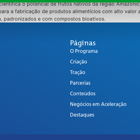
ientífica o potencial de frutos nativos da região Amazôni
para a fabricação de produtos alimentícios com alto valo
a, padronizados e com compostos bioativos.
Páginas
O Programa
Criação
Tração
Parcerias
Conteúdos
Negócios em Aceleração
Destaques