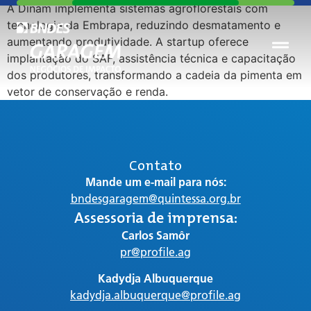
A Dinam implementa sistemas agroflorestais com
tecnologia da Embrapa, reduzindo desmatamento e
aumentando produtividade. A startup oferece
implantação do SAF, assistência técnica e capacitação
dos produtores, transformando a cadeia da pimenta em
vetor de conservação e renda.
Contato
Mande um e-mail para nós:
bndesgaragem@quintessa.org.br
Assessoria de imprensa:
Carlos Samôr
pr@profile.ag
Kadydja Albuquerque
kadydja.albuquerque@profile.ag