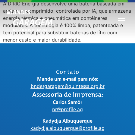
A DIRIC Energia desenvolve uma bateria baseada em
areia e ar comprimido, controlada por IA, que armazena
energia térmica e pneumática em contêineres
modulares. A tecnologia é 100% limpa, patenteada e
tem potencial para substituir baterias de lítio com
menor custo e maior durabilidade.
Contato
Mande um e-mail para nós:
bndesgaragem@quintessa.org.br
Assessoria de imprensa:
Carlos Samôr
pr@profile.ag
Kadydja Albuquerque
kadydja.albuquerque@profile.ag