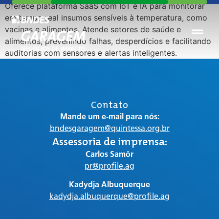
Oferece plataforma SaaS com IoT e IA para monitorar
em tempo real insumos sensíveis à temperatura, como
vacinas e alimentos. Atende setores de saúde e
alimentos, prevenindo falhas, desperdícios e facilitando
auditorias com sensores e alertas inteligentes.
Contato
Mande um e-mail para nós:
bndesgaragem@quintessa.org.br
Assessoria de imprensa:
Carlos Samôr
pr@profile.ag
Kadydja Albuquerque
kadydja.albuquerque@profile.ag