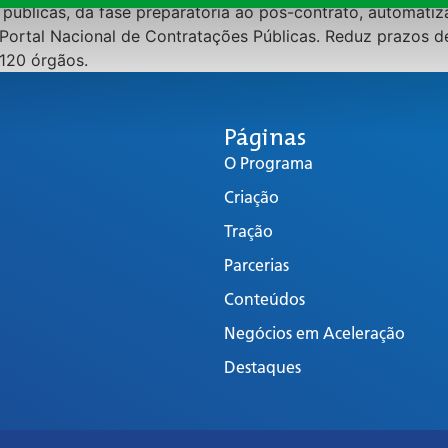
s públicas, da fase preparatória ao pós-contrato, automat
 Portal Nacional de Contratações Públicas. Reduz prazos d
 120 órgãos.
Páginas
O Programa
Criação
Tração
Parcerias
Conteúdos
Negócios em Aceleração
Destaques