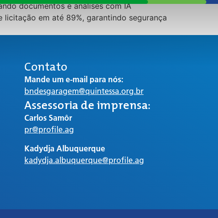
izando documentos e análises com IA
e licitação em até 89%, garantindo segurança
Contato
Mande um e-mail para nós:
bndesgaragem@quintessa.org.br
Assessoria de imprensa:
Carlos Samôr
pr@profile.ag
Kadydja Albuquerque
kadydja.albuquerque@profile.ag