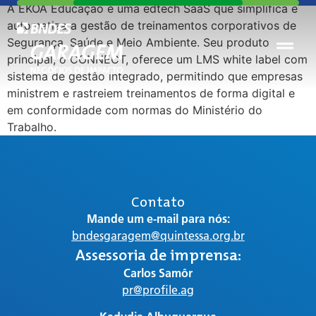
A EKOA Educação é uma edtech SaaS que simplifica e
automatiza a gestão de treinamentos corporativos de
Segurança, Saúde e Meio Ambiente. Seu produto
principal, o CONNECT, oferece um LMS white label com
sistema de gestão integrado, permitindo que empresas
ministrem e rastreiem treinamentos de forma digital e
em conformidade com normas do Ministério do
Trabalho.
Contato
Mande um e-mail para nós:
bndesgaragem@quintessa.org.br
Assessoria de imprensa:
Carlos Samôr
pr@profile.ag