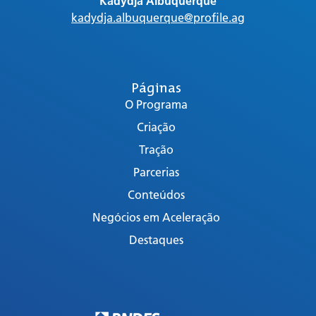
Kadydja Albuquerque
kadydja.albuquerque@profile.ag
Páginas
O Programa
Criação
Tração
Parcerias
Conteúdos
Negócios em Aceleração
Destaques