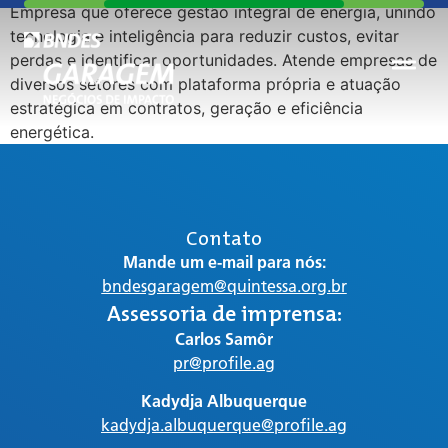
Empresa que oferece gestão integral de energia, unindo
tecnologia e inteligência para reduzir custos, evitar
perdas e identificar oportunidades. Atende empresas de
diversos setores com plataforma própria e atuação
estratégica em contratos, geração e eficiência
energética.
Contato
Mande um e-mail para nós:
bndesgaragem@quintessa.org.br
Assessoria de imprensa:
Carlos Samôr
pr@profile.ag
Kadydja Albuquerque
kadydja.albuquerque@profile.ag