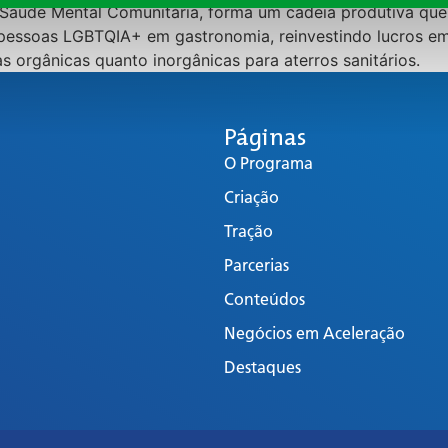
Saúde Mental Comunitária, forma um cadeia produtiva que
essoas LGBTQIA+ em gastronomia, reinvestindo lucros em 
s orgânicas quanto inorgânicas para aterros sanitários.
Páginas
O Programa
Criação
Tração
Parcerias
Conteúdos
Negócios em Aceleração
Destaques