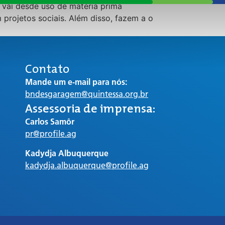
 vai desde uso de matéria prima
projetos sociais. Além disso, fazem a o
Contato
Mande um e-mail para nós:
bndesgaragem@quintessa.org.br
Assessoria de imprensa:
Carlos Samôr
pr@profile.ag
Kadydja Albuquerque
kadydja.albuquerque@profile.ag