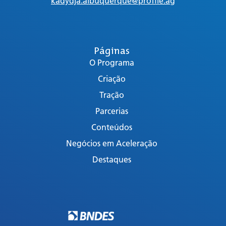
kadydja.albuquerque@profile.ag
Páginas
O Programa
Criação
Tração
Parcerias
Conteúdos
Negócios em Aceleração
Destaques