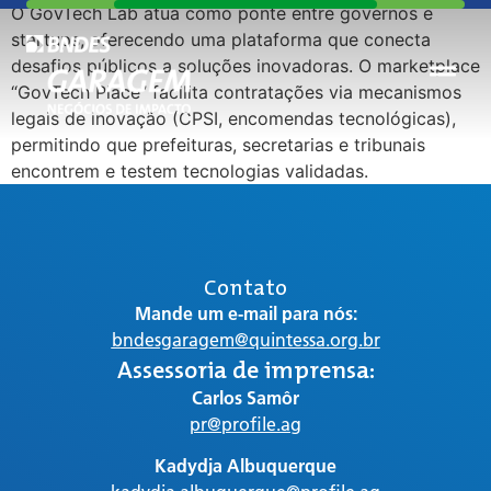
O GovTech Lab atua como ponte entre governos e
startups, oferecendo uma plataforma que conecta
desafios públicos a soluções inovadoras. O marketplace
“GovTech Place” facilita contratações via mecanismos
legais de inovação (CPSI, encomendas tecnológicas),
permitindo que prefeituras, secretarias e tribunais
encontrem e testem tecnologias validadas.
Contato
Mande um e-mail para nós:
bndesgaragem@quintessa.org.br
Assessoria de imprensa:
Carlos Samôr
pr@profile.ag
Kadydja Albuquerque