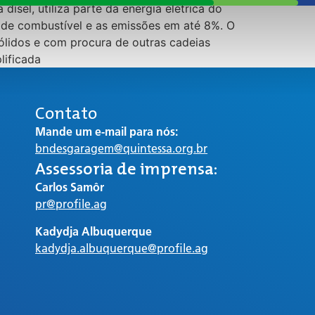
ísel, utiliza parte da energia elétrica do
 de combustível e as emissões em até 8%. O
sólidos e com procura de outras cadeias
lificada
Contato
Mande um e-mail para nós:
bndesgaragem@quintessa.org.br
Assessoria de imprensa:
Carlos Samôr
pr@profile.ag
Kadydja Albuquerque
kadydja.albuquerque@profile.ag