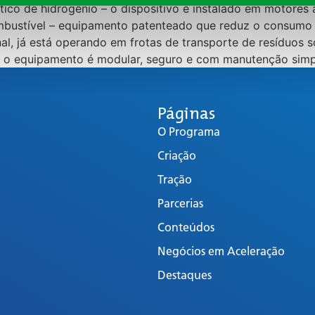
ico de hidrogênio – o dispositivo é instalado em motores a d
combustível – equipamento patenteado que reduz o consumo
l, já está operando em frotas de transporte de resíduos 
il, o equipamento é modular, seguro e com manutenção simp
Páginas
O Programa
Criação
Tração
Parcerias
Conteúdos
Negócios em Aceleração
Destaques