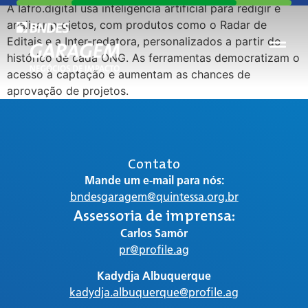
A Iafro.digital usa inteligência artificial para redigir e
analisar projetos, com produtos como o Radar de
Editais e a Inter-redatora, personalizados a partir do
histórico de cada ONG. As ferramentas democratizam o
acesso à captação e aumentam as chances de
aprovação de projetos.
Contato
Mande um e-mail para nós:
bndesgaragem@quintessa.org.br
Assessoria de imprensa:
Carlos Samôr
pr@profile.ag
Kadydja Albuquerque
kadydja.albuquerque@profile.ag