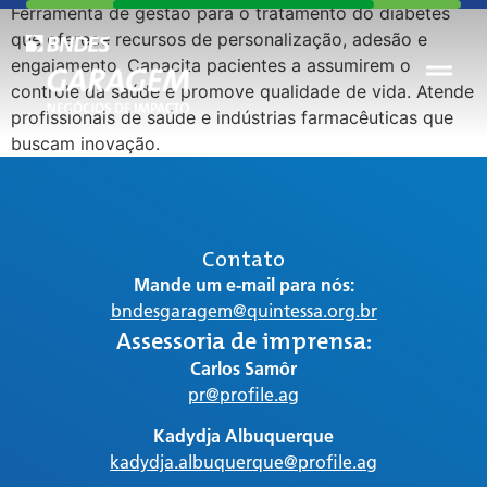
Ferramenta de gestão para o tratamento do diabetes
que oferece recursos de personalização, adesão e
engajamento. Capacita pacientes a assumirem o
controle da saúde e promove qualidade de vida. Atende
profissionais de saúde e indústrias farmacêuticas que
buscam inovação.
Contato
Mande um e-mail para nós:
bndesgaragem@quintessa.org.br
Assessoria de imprensa:
Carlos Samôr
pr@profile.ag
Kadydja Albuquerque
kadydja.albuquerque@profile.ag