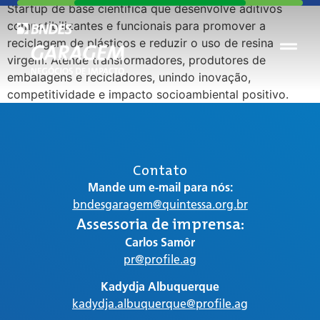
Startup de base científica que desenvolve aditivos
compatibilizantes e funcionais para promover a
reciclagem de plásticos e reduzir o uso de resina
virgem. Atende transformadores, produtores de
embalagens e recicladores, unindo inovação,
competitividade e impacto socioambiental positivo.
Contato
Mande um e-mail para nós:
bndesgaragem@quintessa.org.br
Assessoria de imprensa:
Carlos Samôr
pr@profile.ag
Kadydja Albuquerque
kadydja.albuquerque@profile.ag