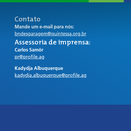
Contato
Mande um e-mail para nós:
bndesgaragem@quintessa.org.br
Assessoria de imprensa:
Carlos Samôr
pr@profile.ag
Kadydja Albuquerque
kadydja.albuquerque@profile.ag