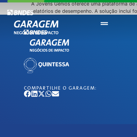
A Jovens Gênios oferece uma plataforma de 
relatórios de desempenho. A solução inclui
COMPARTILHE O GARAGEM: