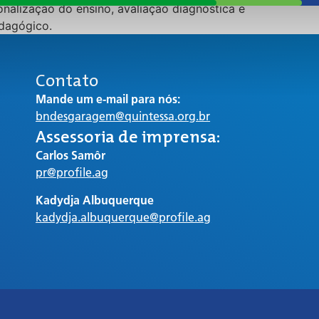
alização do ensino, avaliação diagnóstica e
dagógico.
Contato
Mande um e-mail para nós:
bndesgaragem@quintessa.org.br
Assessoria de imprensa:
Carlos Samôr
pr@profile.ag
Kadydja Albuquerque
kadydja.albuquerque@profile.ag