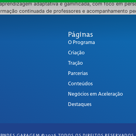
aprendizagem adaptativa e gamificada, com foco em person
 formação continuada de professores e acompanhamento pe
Páginas
O Programa
Criação
Tração
Parcerias
Conteúdos
Negócios em Aceleração
Destaques
BNDES GARAGEM ©2026 TODOS OS DIREITOS RESERVADOS.