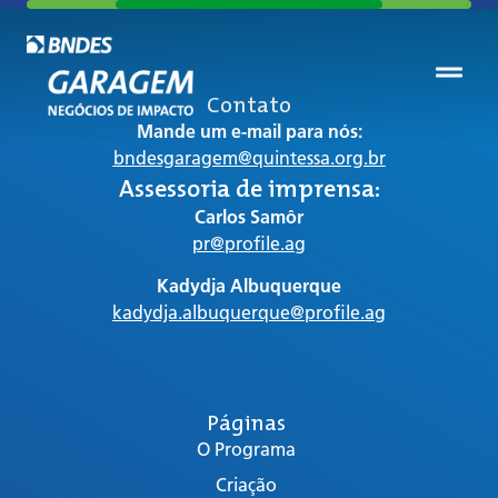
Contato
Mande um e-mail para nós:
bndesgaragem@quintessa.org.br
Assessoria de imprensa:
Carlos Samôr
pr@profile.ag
Kadydja Albuquerque
kadydja.albuquerque@profile.ag
Páginas
O Programa
Criação