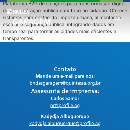
Plataforma B2G de soluções para transformação digital
da administração pública com foco no cidadão. Oferece
sistemas para gestão da limpeza urbana, alimentação
escolar e segurança pública, integrando dados em
tempo real para tornar as cidades mais eficientes e
transparentes.
Contato
Mande um e-mail para nós:
bndesgaragem@quintessa.org.br
Assessoria de imprensa:
Carlos Samôr
pr@profile.ag
Kadydja Albuquerque
kadydja.albuquerque@profile.ag