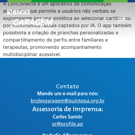
A LoriConecta é um aplicativo de comunicação
alternativa que permite a usuários não verbais se
expressarem por voz sintética ao selecionar cartões ou
por movimentos faciais captados por IA. O app também
possibilita a criação de pranchas personalizadas e
compartilhamento de perfis entre familiares e
terapeutas, promovendo acompanhamento
multidisciplinar acessível.
Contato
Mande um e-mail para nós:
bndesgaragem@quintessa.org.br
Assessoria de imprensa:
Carlos Samôr
pr@profile.ag