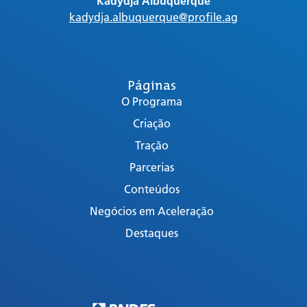
Kadydja Albuquerque
kadydja.albuquerque@profile.ag
Páginas
O Programa
Criação
Tração
Parcerias
Conteúdos
Negócios em Aceleração
Destaques