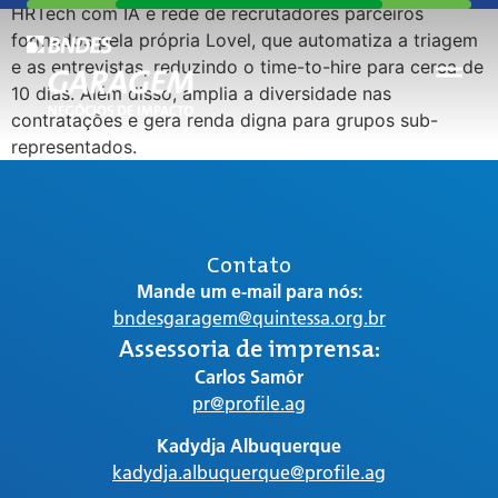
HRTech com IA e rede de recrutadores parceiros
formados pela própria Lovel, que automatiza a triagem
e as entrevistas, reduzindo o time-to-hire para cerca de
10 dias. Além disso, amplia a diversidade nas
contratações e gera renda digna para grupos sub-
representados.
Contato
Mande um e-mail para nós:
bndesgaragem@quintessa.org.br
Assessoria de imprensa:
Carlos Samôr
pr@profile.ag
Kadydja Albuquerque
kadydja.albuquerque@profile.ag