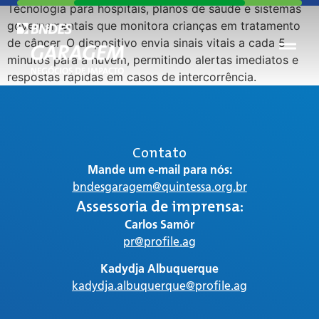
Tecnologia para hospitais, planos de saúde e sistemas
governamentais que monitora crianças em tratamento
de câncer. O dispositivo envia sinais vitais a cada 5
minutos para a nuvem, permitindo alertas imediatos e
respostas rápidas em casos de intercorrência.
Contato
Mande um e-mail para nós:
bndesgaragem@quintessa.org.br
Assessoria de imprensa:
Carlos Samôr
pr@profile.ag
Kadydja Albuquerque
kadydja.albuquerque@profile.ag