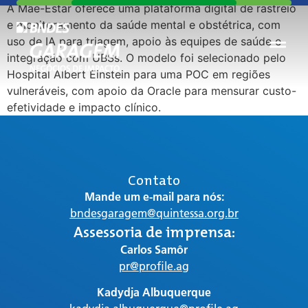
A Mãe-Estar oferece uma plataforma digital de rastreio
e monitoramento da saúde mental e obstétrica, com
uso de IA para triagem, apoio às equipes de saúde e
integração com UBSs. O modelo foi selecionado pelo
Hospital Albert Einstein para uma POC em regiões
vulneráveis, com apoio da Oracle para mensurar custo-
efetividade e impacto clínico.
Contato
Mande um e-mail para nós:
bndesgaragem@quintessa.org.br
Assessoria de imprensa:
Carlos Samôr
pr@profile.ag
Kadydja Albuquerque