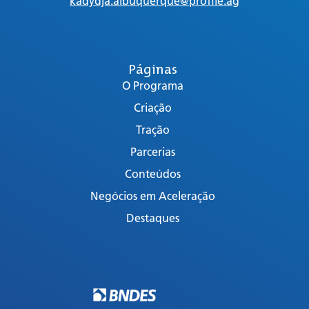
kadydja.albuquerque@profile.ag
Páginas
O Programa
Criação
Tração
Parcerias
Conteúdos
Negócios em Aceleração
Destaques