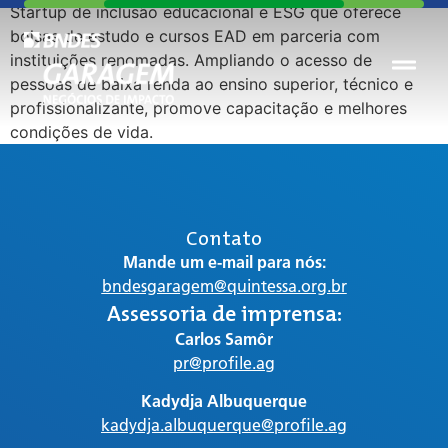
Startup de inclusão educacional e ESG que oferece
bolsas de estudo e cursos EAD em parceria com
instituições renomadas. Ampliando o acesso de
pessoas de baixa renda ao ensino superior, técnico e
profissionalizante, promove capacitação e melhores
condições de vida.
Contato
Mande um e-mail para nós:
bndesgaragem@quintessa.org.br
Assessoria de imprensa:
Carlos Samôr
pr@profile.ag
Kadydja Albuquerque
kadydja.albuquerque@profile.ag