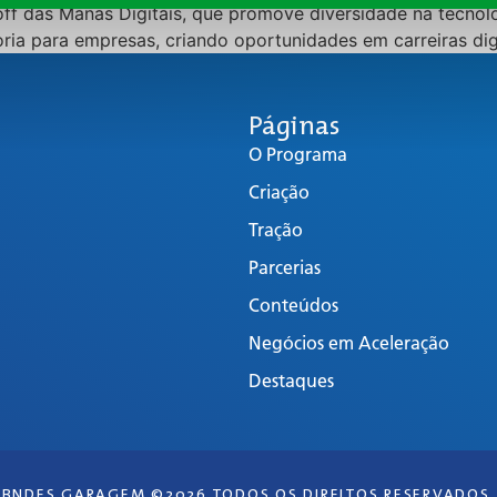
n-off das Manas Digitais, que promove diversidade na tec
ria para empresas, criando oportunidades em carreiras digi
Páginas
O Programa
Criação
Tração
Parcerias
Conteúdos
Negócios em Aceleração
Destaques
BNDES GARAGEM ©2026 TODOS OS DIREITOS RESERVADOS.