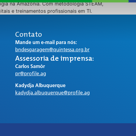
nologia na Amazônia. Com metodologia STEAM,
tais e treinamentos profissionais em TI.
Contato
Mande um e-mail para nós:
bndesgaragem@quintessa.org.br
Assessoria de imprensa:
Carlos Samôr
pr@profile.ag
Kadydja Albuquerque
kadydja.albuquerque@profile.ag