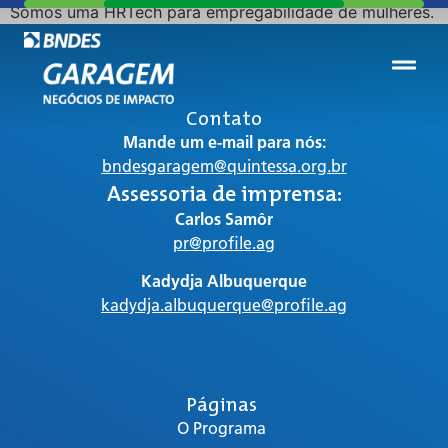
Somos uma HRTech para empregabilidade de mulheres.
Contato
Mande um e-mail para nós:
bndesgaragem@quintessa.org.br
Assessoria de imprensa:
Carlos Samôr
pr@profile.ag
Kadydja Albuquerque
kadydja.albuquerque@profile.ag
Páginas
O Programa