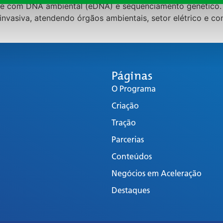
e com DNA ambiental (eDNA) e sequenciamento genético. I
 invasiva, atendendo órgãos ambientais, setor elétrico e c
Páginas
O Programa
Criação
Tração
Parcerias
Conteúdos
Negócios em Aceleração
Destaques