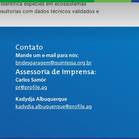
dentifica espécies em ecossistemas
onsultorias com dados técnicos validados e
Contato
Mande um e-mail para nós:
bndesgaragem@quintessa.org.br
Assessoria de imprensa:
Carlos Samôr
pr@profile.ag
Kadydja Albuquerque
kadydja.albuquerque@profile.ag