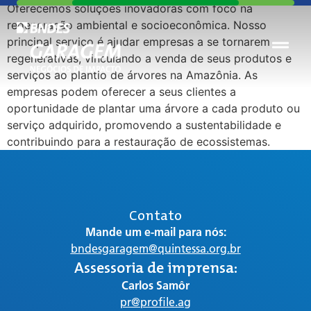
Oferecemos soluções inovadoras com foco na
regeneração ambiental e socioeconômica. Nosso
principal serviço é ajudar empresas a se tornarem
regenerativas, vinculando a venda de seus produtos e
serviços ao plantio de árvores na Amazônia. As
empresas podem oferecer a seus clientes a
oportunidade de plantar uma árvore a cada produto ou
serviço adquirido, promovendo a sustentabilidade e
contribuindo para a restauração de ecossistemas.
Contato
Mande um e-mail para nós:
bndesgaragem@quintessa.org.br
Assessoria de imprensa:
Carlos Samôr
pr@profile.ag