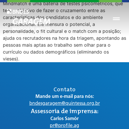
Mindmatch é uma bateria de testes psicométricos, que
tem o objetivo de fazer o cruzamento entre as
características dos candidatos e do ambiente
organizacional. Ele mensura o potencial, a
personalidade, o fit cultural e o match com a posição;
ajuda os recrutadores na hora da triagem, apontando as
pessoas mais aptas ao trabalho sem olhar para o
currículo ou dados demográficos (eliminando os
vieses).
Contato
Mande um e-mail para nós:
bndesgaragem@quintessa.org.br
Assessoria de imprensa:
Carlos Samôr
pr@profile.ag